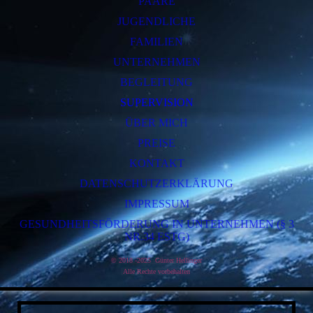
PAARE
JUGENDLICHE
FAMILIEN
UNTERNEHMEN
BEGLEITUNG
SUPERVISION
ÜBER MICH
PREISE
KONTAKT
DATENSCHUTZERKLÄRUNG
IMPRESSUM
GESUNDHEITSFÖRDERUNG IN UNTERNEHMEN (§ 3
NR.34 ESTG)
© 2018 -2025 Günter Hellinger
Alle Rechte vorbe
halten