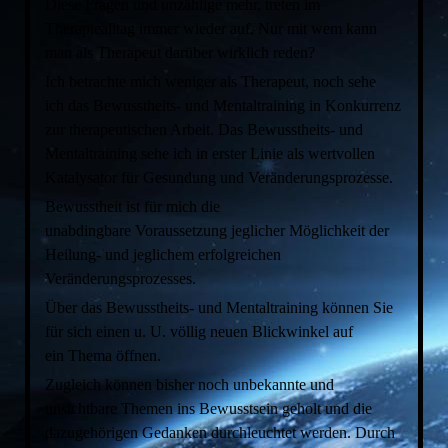
Diese Fragen und unzählige mehr, treten im
Therapiealltag immer wieder auf. Nur mit wem kann
man als Therapeut darüber wirklich reden?
Ich betrachte mich weniger als Therapeut, noch sehe
ich das Bewusstheits- und Mentaltraining in Konkurrenz
zur therapeutischen Arbeit. Das Bewusstheits- und
Mentaltraining sehe ich in erster Linie als wertvollen
Katalysator für Gesundung und Veränderungsprozesse.
Bewusstheit ist für mich die
unabdingbare Voraussetzung jeglicher Möglichkeit der
Heilung- und jeglichem erfolgreichen
Veränderungsprozesses.
Über das Bewusstheits- und Mentaltraining können Sie
für sich einen u. U. völlig neuen Blickwinkel auf
ein Thema öffnen.
Zugleich können bisher noch unbekannte und
unsichtbare Themen ins Bewusstsein geholt und die
dazugehörigen Gedanken durchleuchtet werden. Durch