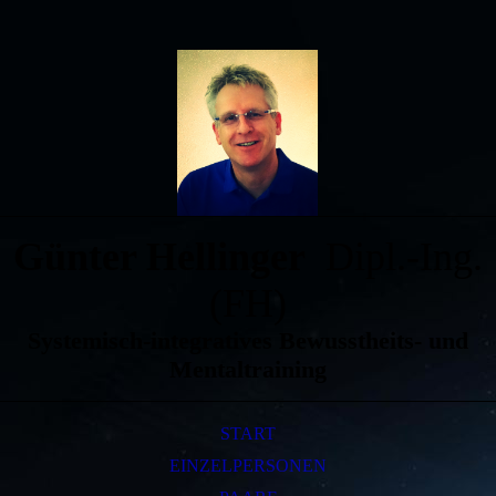
Günter Hellinger
Dipl.-Ing.
(FH)
Systemisch-integratives Bewusstheits- und
Mentaltraining
START
EINZELPERSONEN