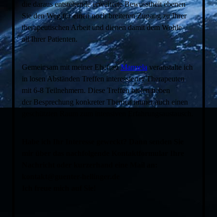
die daraus entstehende erweiterte Bewusstheit ebenen
Sie den Weg für einen noch breiteren Zugang zu Ihrer
therapeutischen Arbeit und dienen damit dem Wohle
all Ihrer Patienten.
Gemeinsam mit meiner Ehefrau
Manuela
veranstalte ich
in losen Abständen Treffen interessierter Therapeuten
mit 6-8 Teilnehmern. Diese Treffen bieten neben
der Besprechung konkreter Themen immer auch einen
geschützten Raum zum intensiven Erfahrungsaustausch.
Habe ich Ihr Interesse geweckt? Dann senden Sie
mir über das nachfolgende Kontaktformular Ihre
Nachricht oder kurzerhand eine Mail an:
kontakt@guenter-hellinger.de
Ich freue mich auf Sie!