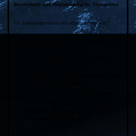
Bewusstheits- und Mentaltraining für Therapeuten
Für Therapeuten stellen sich oftmals Fragen wie:
Warum läuft meine Praxis nicht so, wie ich es mir
vorstelle?
Warum bekomme ich immer nur "schwierige"
Patienten?
Wie gehe ich mit Therapieerfahrungen um, die mich
selbst innerlich tief berührt haben?
Wo finde ich Rat, wenn ich bei einem Patienten
nicht mehr weiter weiß?
Was kann ich tun, wenn ich mich in einer Therapie
nicht ausreichend abgrenzen kann?