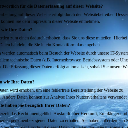
ntwortlich für die Datenerfassung auf dieser Website?
rbeitung auf dieser Website erfolgt durch den Websitebetreiber. Desse
 können Sie dem Impressum dieser Website entnehmen.
 wir Ihre Daten?
rden zum einen dadurch erhoben, dass Sie uns diese mitteilen. Hierbei
Daten handeln, die Sie in ein Kontaktformular eingeben.
 werden automatisch beim Besuch der Website durch unsere IT-Systeme
allem technische Daten (z.B. Internetbrowser, Betriebssystem oder Uhrz
). Die Erfassung dieser Daten erfolgt automatisch, sobald Sie unsere We
n wir Ihre Daten?
Daten wird erhoben, um eine fehlerfreie Bereitstellung der Website zu
n. Andere Daten können zur Analyse Ihres Nutzerverhaltens verwendet
te haben Sie bezüglich Ihrer Daten?
derzeit das Recht unentgeltlich Auskunft über Herkunft, Empfänger un
herten personenbezogenen Daten zu erhalten. Sie haben außerdem ein R
, Sperrung oder Löschung dieser Daten zu verlangen. Hierzu sowie zu 