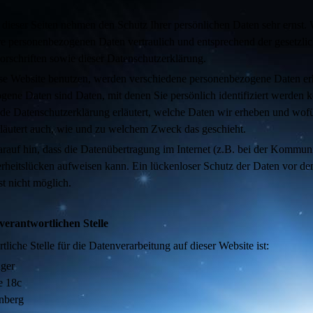
 dieser Seiten nehmen den Schutz Ihrer persönlichen Daten sehr ernst. 
re personenbezogenen Daten vertraulich und entsprechend der gesetzli
rschriften sowie dieser Datenschutzerklärung.
se Website benutzen, werden verschiedene personenbezogene Daten er
ene Daten sind Daten, mit denen Sie persönlich identifiziert werden 
de Datenschutzerklärung erläutert, welche Daten wir erheben und wofü
rläutert auch, wie und zu welchem Zweck das geschieht.
rauf hin, dass die Datenübertragung im Internet (z.B. bei der Kommun
rheitslücken aufweisen kann. Ein lückenloser Schutz der Daten vor de
st nicht möglich.
verantwortlichen Stelle
tliche Stelle für die Datenverarbeitung auf dieser Website ist:
nger
e 18c
nberg