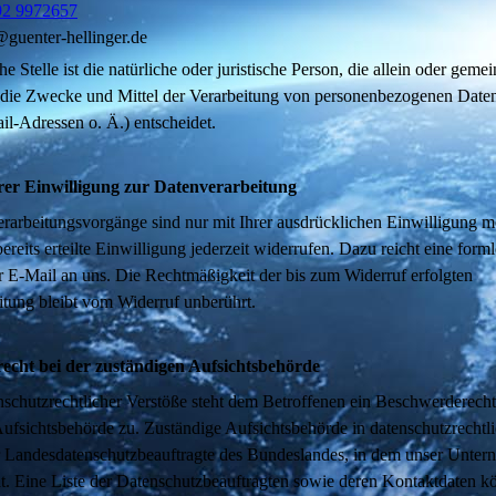
92 9972657
@guenter-hellinger.de
e Stelle ist die natürliche oder juristische Person, die allein oder geme
 die Zwecke und Mittel der Verarbeitung von personenbezogenen Daten
l-Adressen o. Ä.) entscheidet.
rer Einwilligung zur Datenverarbeitung
rarbeitungsvorgänge sind nur mit Ihrer ausdrücklichen Einwilligung m
ereits erteilte Einwilligung jederzeit widerrufen. Dazu reicht eine form
r E-Mail an uns. Die Rechtmäßigkeit der bis zum Widerruf erfolgten
tung bleibt vom Widerruf unberührt.
echt bei der zuständigen Aufsichtsbehörde
nschutzrechtlicher Verstöße steht dem Betroffenen ein Beschwerderecht
ufsichtsbehörde zu. Zuständige Aufsichtsbehörde in datenschutzrechtl
er Landesdatenschutzbeauftragte des Bundeslandes, in dem unser Unte
at. Eine Liste der Datenschutzbeauftragten sowie deren Kontaktdaten 