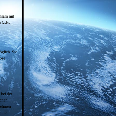
insam mit
 (z.B.
öglich. Sie
lose
 bei der
ichen
rnehmen
können