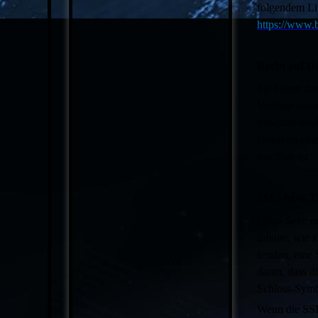
folgendem L
https://www.
Recht auf D
Sie haben das
Vertrags auto
maschinenlesb
Daten an eine
machbar ist.
SSL- bzw. T
Diese Seite n
Inhalte, wie 
senden, eine
daran, dass d
Schloss-Symbo
Wenn die SSL-