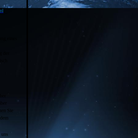
ml
.
ung eines
g der
isch
her
iber
nen Sie
n dem
 uns