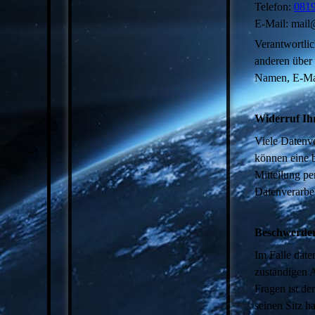
Telefon:
081
E-Mail: mail
Verantwortlich
anderen über
Namen, E-Mai
Widerruf Ih
Viele Datenve
können eine b
Mitteilung pe
Datenverarbei
Beschwerder
Im Falle date
zuständigen A
Fragen ist d
seinen Sitz h