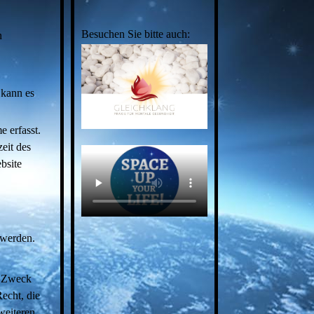
Besuchen Sie bitte auch:
n
 kann es
 erfasst.
eit des
bsite
 werden.
d Zweck
echt, die
weiteren