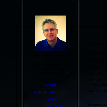
Datensc
1. Datenschu
Günter Hellinger
Dipl.-Ing.
Allgemeine 
(FH)
Systemisch-integratives
Die folgende
Bewusstheits- und
Mentaltraining
personenbezo
Daten sind al
Informatione
START
Datenschutze
EINZELPERSONEN
PAARE
Datenerfass
JUGENDLICHE