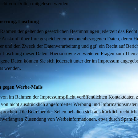
nicht von Dritten mitgelesen werden.
perrung, Löschung
 Rahmen der geltenden gesetzlichen Bestimmungen jederzeit das Recht
he Auskunft über Ihre gespeicherten personenbezogenen Daten, deren H
r und den Zweck der Datenverarbeitung und ggf. ein Recht auf Berich
r Löschung dieser Daten. Hierzu sowie zu weiteren Fragen zum Them
gene Daten können Sie sich jederzeit unter der im Impressum angegeb
ns wenden.
 gegen Werbe-Mails
von im Rahmen der Impressumspflicht veröffentlichten Kontaktdaten z
von nicht ausdrücklich angeforderter Werbung und Informationsmateri
sprochen. Die Betreiber der Seiten behalten sich ausdrücklich rechtliche
 unverlangten Zusendung von Werbeinformationen, etwa durch Spam-E-