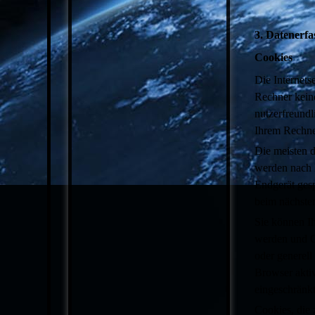
3. Datenerfa
Cookies
Die Internets
Rechner kein
nutzerfreundl
Ihrem Rechne
Die meisten 
werden nach 
Endgerät gesp
beim nächste
Sie können Ih
werden und C
oder generell
Browser aktiv
eingeschränkt
Cookies, die