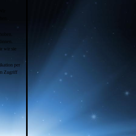
Wir
chen
hoben.
können.
r wir sie
ikation per
m Zugriff