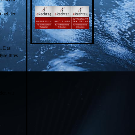
 bei der
n. Das
yse Ihres
den wir