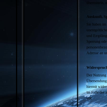
übermitteln, 
Auskunft, S
Sie haben im
unentgeltlic
und Empfänge
Sperrung ode
personenbezo
Adresse an u
Widerspruch
Der Nutzung 
Übersendung 
hiermit wider
im Falle der
vor.