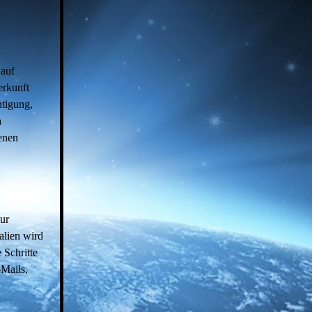
 auf
erkunft
tigung,
a
enen
ur
alien wird
 Schritte
Mails,