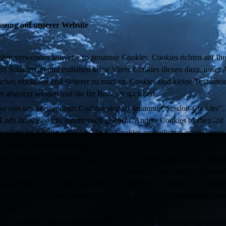
ssung auf unserer Website
eiten verwenden teilweise so genannte Cookies. Cookies richten auf Ih
en Schaden an und enthalten keine Viren. Cookies dienen dazu, unser
icher, effektiver und sicherer zu machen. Cookies sind kleine Textdateie
r abgelegt werden und die Ihr Browser speichert.
der von uns verwendeten Cookies sind so genannte “Session-Cookies”. 
Ende Ihres Besuchs automatisch gelöscht. Andere Cookies bleiben auf
eichert bis Sie diese löschen. Diese Cookies ermöglichen es uns, Ihre
n Besuch wiederzuerkennen.
ren Browser so einstellen, dass Sie über das Setzen von Cookies inform
ookies nur im Einzelfall erlauben, die Annahme von Cookies für besti
 ausschließen sowie das automatische Löschen der Cookies beim Schli
ieren. Bei der Deaktivierung von Cookies kann die Funktionalität dies
 sein.
 zur Durchführung des elektronischen Kommunikationsvorgangs oder z