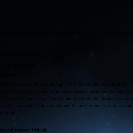
hutzerklärung
tz auf einen Blick
Hinweise
n Hinweise geben einen einfachen Überblick darüber, was mit Ihren
genen Daten passiert, wenn Sie unsere Website besuchen. Personenbe
le Daten, mit denen Sie persönlich identifiziert werden können. Ausführ
n zum Thema Datenschutz entnehmen Sie unserer unter diesem Text au
rklärung.
ung auf unserer Website