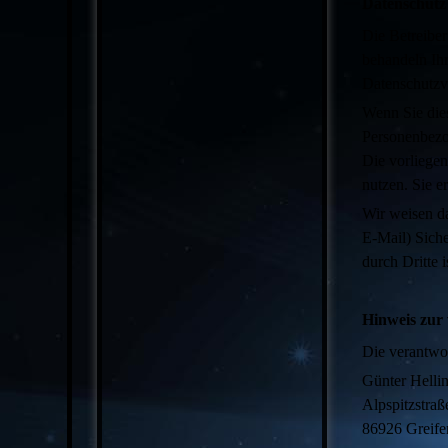
Datenschutz
Die Betreiber
behandeln Ih
Datenschutzvo
Wenn Sie die
Personenbezog
Die vorliegen
nutzen. Sie e
Wir weisen da
E-Mail) Siche
durch Dritte i
Hinweis zur 
Die verantwor
Günter Helli
Alpspitzstraß
86926 Greife