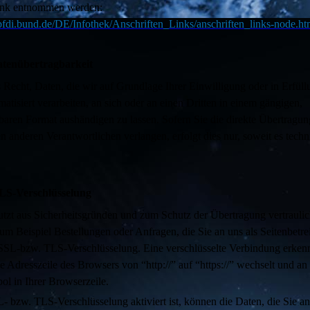
ink entnommen werden:
bfdi.bund.de/DE/Infothek/Anschriften_Links/anschriften_links-node.ht
atenübertragbarkeit
 Recht, Daten, die wir auf Grundlage Ihrer Einwilligung oder in Erfüll
matisiert verarbeiten, an sich oder an einen Dritten in einem gängigen,
aren Format aushändigen zu lassen. Sofern Sie die direkte Übertragun
n anderen Verantwortlichen verlangen, erfolgt dies nur, soweit es techn
LS-Verschlüsselung
utzt aus Sicherheitsgründen und zum Schutz der Übertragung vertraulic
zum Beispiel Bestellungen oder Anfragen, die Sie an uns als Seitenbetre
 SSL-bzw. TLS-Verschlüsselung. Eine verschlüsselte Verbindung erken
ie Adresszeile des Browsers von “http://” auf “https://” wechselt und a
l in Ihrer Browserzeile.
 bzw. TLS-Verschlüsselung aktiviert ist, können die Daten, die Sie an