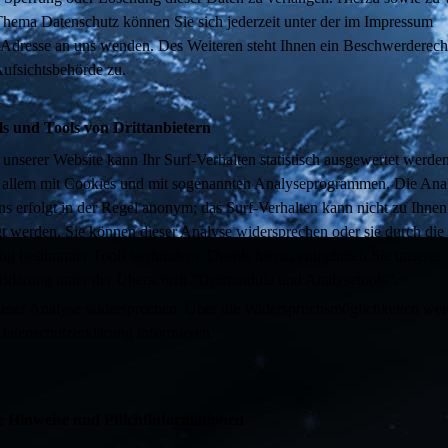
hema Datenschutz können Sie sich jederzeit unter der im Impressum
Adresse an uns wenden. Des Weiteren steht Ihnen ein Beschwerderecht
Aufsichtsbehörde zu.
s und Tools von Drittanbietern
nserer Website kann Ihr Surf-Verhalten statistisch ausgewertet werde
r allem mit Cookies und mit sogenannten Analyseprogrammen. Die Anal
ns erfolgt in der Regel anonym; das Surf-Verhalten kann nicht zu Ihnen
t werden. Sie können dieser Analyse widersprechen oder sie durch die
g bestimmter Tools verhindern. Details hierzu entnehmen Sie unserer
klärung unter der Überschrift “Drittmodule und Analysetools”.
ieser Analyse widersprechen. Über die Widerspruchsmöglichkeiten wer
 Datenschutzerklärung informieren.
e Hinweise und Pflichtinformationen