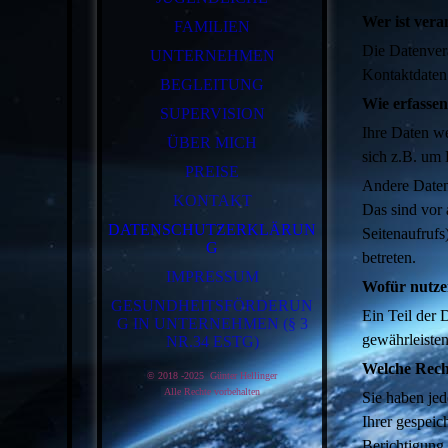
Wer ist vera
FAMILIEN
Die Datenvera
UNTERNEHMEN
Kontaktdaten
BEGLEITUNG
Wie erfassen
SUPERVISION
Ihre Daten we
ÜBER MICH
sich z.B. um 
PREISE
Andere Daten
KONTAKT
Das sind vor 
DATENSCHUTZERKLÄRUN
Seitenaufrufs
G
betreten.
IMPRESSUM
Wofür nutze
GESUNDHEITSFÖRDERUN
Ein Teil der 
G IN UNTERNEHMEN (§ 3
gewährleiste
NR.34 ESTG)
Welche Rech
© 2018 -2025 Günter Hellinger
Alle Rechte vorbe
halten
Sie haben je
Ihrer gespeic
Berichtigung