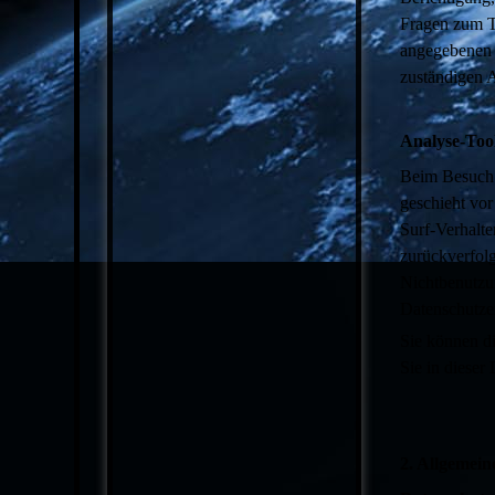
Fragen zum T
angegebenen 
zuständigen 
Analyse-Tool
Beim Besuch u
geschieht vo
Surf-Verhalte
zurückverfolg
Nichtbenutzun
Datenschutzer
Sie können d
Sie in dieser
2. Allgemein