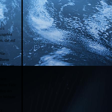
rem
 Angebot
n, die auf
Sie
 Ihrem
n Browser
iert
mmte Fälle
eßen des
er Website
ur