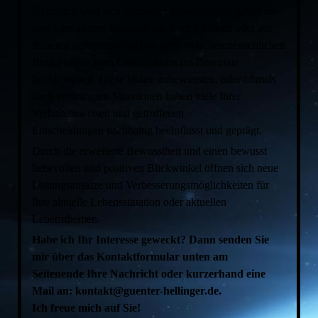
Sicherlich wird sich in unserer gemeinsamen Arbeit die
eine oder andere Situation aus Ihrer Kindheit oder aus
früheren partnerschaftlichen oder zwischenmenschlichen
Beziehungen vom Unbewussten ins Bewusste
hochkommen. Diese bisher unbewussten, oder oftmals
auch verdrängten Situationen haben viele Ihrer
Verhaltensweisen und getroffenen
Entscheidungen nachhaltig beeinflusst und geprägt.
Durch die erweiterte Bewusstheit und einen bewusst
liebevollen und positiven Blickwinkel öffnen sich neue
Lösungsansätze und Verbesserungsmöglichkeiten für
Ihre aktuelle Lebenssituation oder aktuellen
Lebensthemen.
Habe ich Ihr Interesse geweckt? Dann senden Sie
mir über das Kontaktformular unten am
Seitenende Ihre Nachricht oder kurzerhand eine
Mail an: kontakt@guenter-hellinger.de.
Ich freue mich auf Sie!