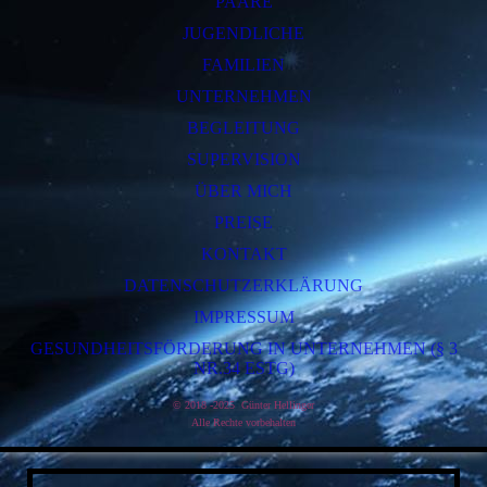
PAARE
JUGENDLICHE
FAMILIEN
UNTERNEHMEN
BEGLEITUNG
SUPERVISION
ÜBER MICH
PREISE
KONTAKT
DATENSCHUTZERKLÄRUNG
IMPRESSUM
GESUNDHEITSFÖRDERUNG IN UNTERNEHMEN (§ 3
NR.34 ESTG)
© 2018 -2025 Günter Hellinger
Alle Rechte vorbe
halten