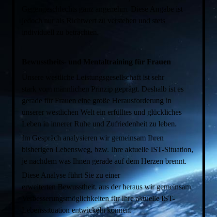
Gegengeschlechts ganz angenehm. Diese Angabe ist
jedoch nur als Richtwert zu verstehen und stets
individuell zu betrachten.
Bewusstheits- und Mentaltraining für Frauen
Unsere westliche Leistungsgesellschaft ist sehr
stark vom männlichen Prinzip geprägt. Deshalb ist es
gerade für Frauen eine große Herausforderung in
unserer westlichen Welt ein erfülltes und glückliches
Leben in innerer Ruhe und Zufriedenheit zu leben.
Im Gespräch analysieren wir gemeinsam Ihren
bisherigen Lebensweg, bzw. Ihre aktuelle IST-Situation,
je nachdem was Ihnen gerade auf dem Herzen brennt.
Diese Analyse führt Sie zu einer
erweiterten Bewusstheit, aus der heraus wir gemeinsam
Verbesserungsmöglichkeiten für Ihre aktuelle IST-
Lebenssituation entwickeln können.