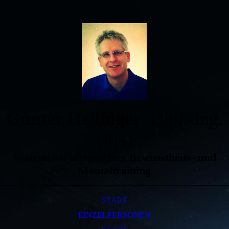
Günter Hellinger
Dipl.-Ing.
(FH)
Systemisch-integratives Bewusstheits- und
Mentaltraining
START
EINZELPERSONEN