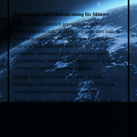
Bewusstheits- und Mentaltraining für Männer
In unserer sehr männlich geprägten westlichen
Leistungsgesellschaft, ist die Gefahr groß, dass man als
Mann dem männliche Prinzip als dem einzig wahren
Prinzip verfällt. Dies führt jedoch nicht ins Glück
sondern zu einer immer größer werdenden innerlichen
Unzufriedenheit, Sinnleere und oftmals auch zu einem
sehr hohen inneren Aggressionspotential.
Manche Männer versuchen Ihre Männlichkeit
abzulehnen und verzweifeln dann an der Ablehnung
als belächelter Softie und Frauen-Versteher.
Andere Männer geben Ihrer Männlichkeit zu viel Raum
und werden von den Frauen als Machos abgelehnt.
In welcher Bewusstheit findet der Mann in unserer
westlichen, männlich dominierten Leistungsgesellschaft
in ein erfülltes und glückliches Leben in innerer Ruhe