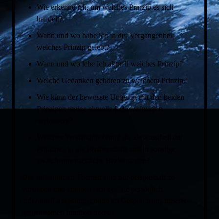
Wie erkenne ich, um welches Prinzip es sich
handelt?
Wann und wo habe ich in der Vergangenheit
welches Prinzip gelebt?
Wann und wo lebe ich aktuell welches Prinzip?
Welche Gedanken gehören zu welchem Prinzip?
Wie kann der bewusste Umgang mit den beiden
Prinzipen meine aktuelle Lebenssituation
verbessern?
Welches Verständnis bringt die Bewusstheit der
Prinzipen in die Partnerschaft und in sonstige
zwischenmenschliche Beziehungen?
Die aufgeführten Themen sind nur beispielhaft zu
verstehen und ergeben sich auf Sie persönlich
individuell abgestimmt dann im Gespräch aus unserer
gemeinsamen Intuition heraus.