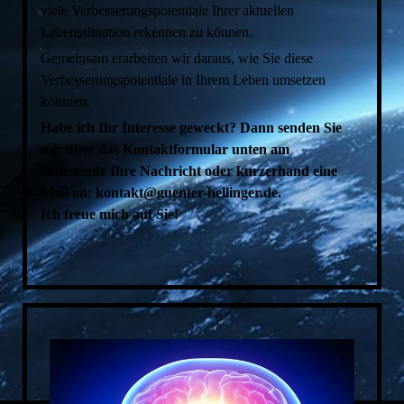
viele Verbesserungspotentiale Ihrer aktuellen
Lebenssituation erkennen zu können.
Gemeinsam erarbeiten wir daraus, wie Sie diese
Verbesserungspotentiale in Ihrem Leben umsetzen
könnten.
Habe ich Ihr Interesse geweckt? Dann senden Sie
mir über das Kontaktformular unten am
Seitenende Ihre Nachricht oder kurzerhand eine
Mail an: kontakt@guenter-hellinger.de.
Ich freue mich auf Sie!