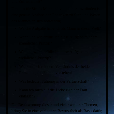
und Zufriedenheit?
Um dies für Sie als Mann individuell herauszufinden ist
eine genaue Analyse der Gedanken zu Sinn und Wesen
des Mannes an sich notwendig.
Welche Aufgabe habe ich als Mann in dieser Welt?
Wann und wie erfülle ich diese Aufgabe mit dem
männlichen Prinzip?
Wie und wann erfülle ich diese Aufgabe mit dem
weiblichen Prinzip?
Wie kann ich mit dem Verständnis der beiden
Prinzipien, die Frauen verstehen?
Was bedeutet Führung in der Partnerschaft?
Kann ich mich auf die Liebe zu einer Frau
einlassen?
Die Beantwortung dieser und vieler weiterer Themen,
bringt Sie in eine veränderte Bewusstheit als Basis dafür,